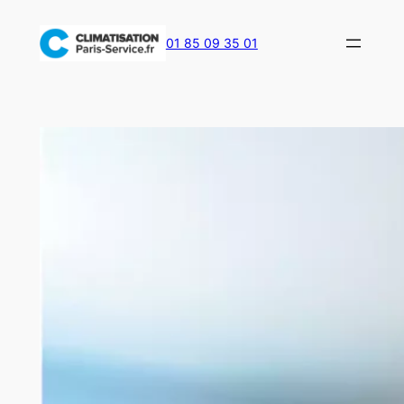
Aller
au
01 85 09 35 01
contenu