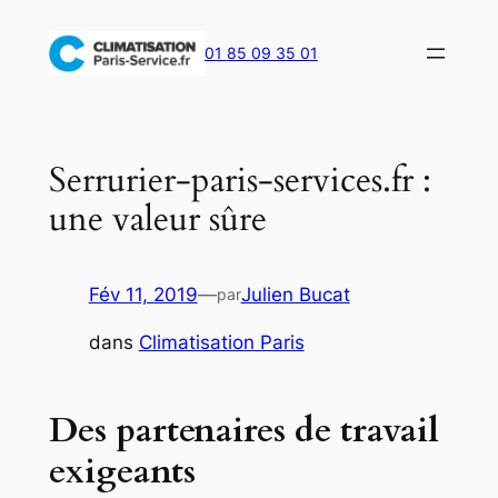
Aller
au
01 85 09 35 01
contenu
Serrurier-paris-services.fr :
une valeur sûre
Fév 11, 2019
—
Julien Bucat
par
dans
Climatisation Paris
Des partenaires de travail
exigeants