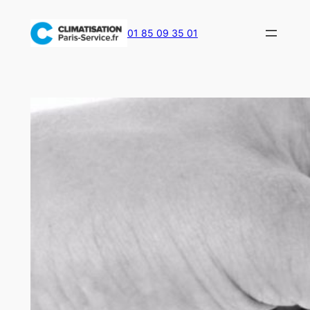
Aller
au
01 85 09 35 01
contenu