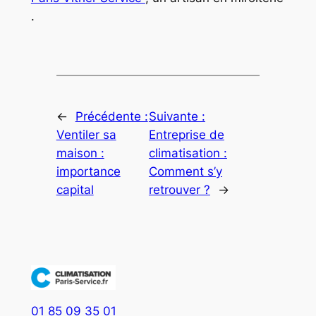
.
←
Précédente :
Suivante :
Ventiler sa
Entreprise de
maison :
climatisation :
importance
Comment s’y
capital
retrouver ?
→
01 85 09 35 01