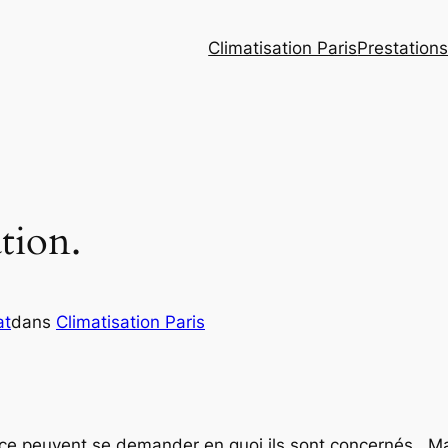
Climatisation Paris
Prestation
ation.
at
dans
Climatisation Paris
nce peuvent se demander en quoi ils sont concernés . Mais