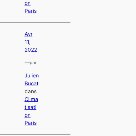
on
Paris
Avr
11,
2022
—
par
Julien
Bucat
dans
Clima
tisati
on
Paris