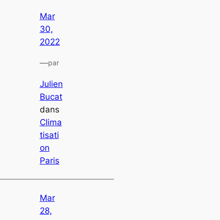
Mar
30,
2022
—
par
Julien
Bucat
dans
Clima
tisati
on
Paris
Mar
28,