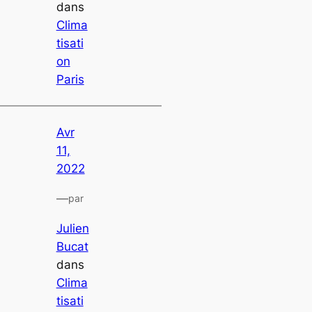
dans
Clima
tisati
on
Paris
Avr
11,
2022
—
par
Julien
Bucat
dans
Clima
tisati