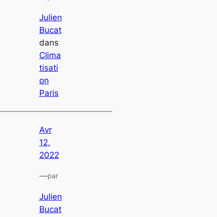
Julien
Bucat
dans
Clima
tisati
on
Paris
Avr
12,
2022
—
par
Julien
Bucat