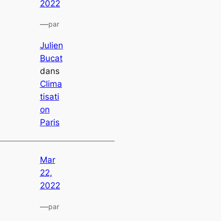
2022
—
par
Julien
Bucat
dans
Clima
tisati
on
Paris
Mar
22,
2022
—
par