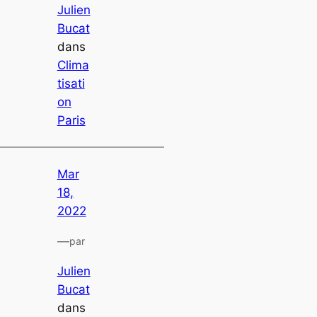
Julien
Bucat
dans
Clima
tisati
on
Paris
Mar
18,
2022
—
par
Julien
Bucat
dans